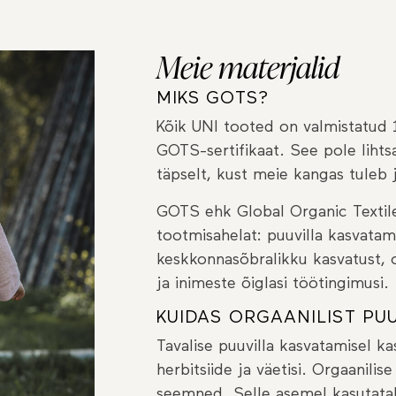
Meie materjalid
MIKS GOTS?
Kõik UNI tooted on valmistatud 1
GOTS-sertifikaat. See pole liht
täpselt, kust meie kangas tuleb 
GOTS ehk Global Organic Textil
tootmisahelat: puuvilla kasvatam
keskkonnasõbralikku kasvatust, o
ja inimeste õiglasi töötingimusi.
KUIDAS ORGAANILIST PU
Tavalise puuvilla kasvatamisel kas
herbitsiide ja väetisi. Orgaanil
seemned. Selle asemel kasutataks