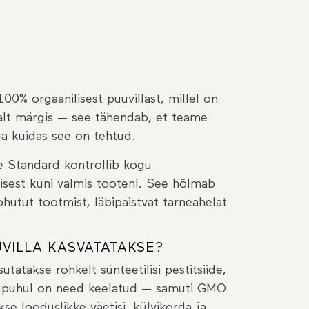
00% orgaanilisest puuvillast, millel on
salt märgis — see tähendab, et teame
ja kuidas see on tehtud.
e Standard kontrollib kogu
isest kuni valmis tooteni. See hõlmab
hutut tootmist, läbipaistvat tarneahelat
UVILLA KASVATATAKSE?
utatakse rohkelt sünteetilisi pestitsiide,
ise puhul on need keelatud — samuti GMO
e looduslikke väetisi, külvikorda ja