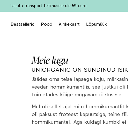
Tasuta transport tellimusele üle 59 euro
Bestsellerid
Pood
Kinkekaart
Lõpumüük
Meie lugu
UNIORGANIC ON SÜNDINUD ISI
Jäädes oma teise lapsega koju, märkasin
veedan hommikumantlis, see justkui oli
toimetades kõige mugavam riietusese.
Mul oli sellel ajal mitu hommikumantlit 
oli paksust froteest kapuutsiga, teine fl
hommikumantel. Aga kuidagi kumbki ei 