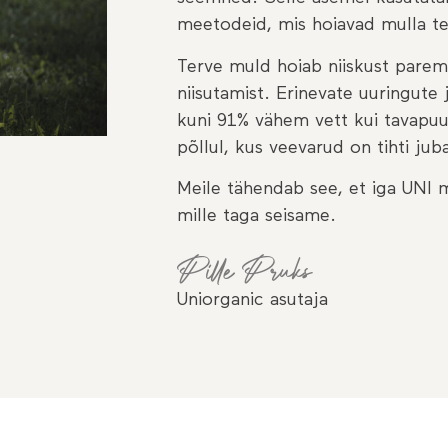
meetodeid, mis hoiavad mulla te
Terve muld hoiab niiskust parem
niisutamist. Erinevate uuringute 
kuni 91% vähem vett kui tavapuu
põllul, kus veevarud on tihti juba
Meile tähendab see, et iga UNI m
mille taga seisame.
Pille Pruks
Uniorganic asutaja