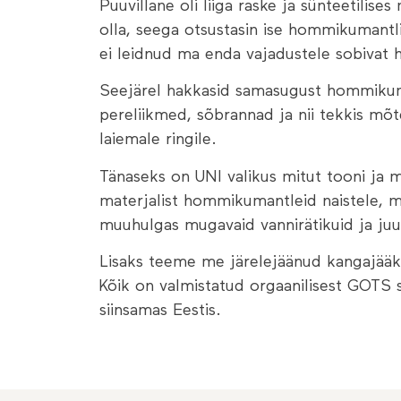
Puuvillane oli liiga raske ja sünteetilise
olla, seega otsustasin ise hommikumantli
ei leidnud ma enda vajadustele sobivat
Seejärel hakkasid samasugust hommikum
pereliikmed, sõbrannad ja nii tekkis mõ
laiemale ringile.
Tänaseks on UNI valikus mitut tooni ja m
materjalist hommikumantleid naistele, me
muuhulgas mugavaid vannirätikuid ja ju
Lisaks teeme me järelejäänud kangajääk
Kõik on valmistatud orgaanilisest GOTS se
siinsamas Eestis.