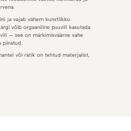
rvena.
ini ja vajab vähem kunstlikku
järgi võib orgaaniline puuvill kasutada
vill — see on märkimisväärne vahe
 piiratud.
antel või rätik on tehtud materjalist,