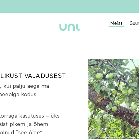
Meist
Suur
KLIKUST VAJADUSEST
, kui palju aega ma
 beebiga kodus
korraga kasutuses – üks
iisist pikem ja õhem
olnud “see õige”.