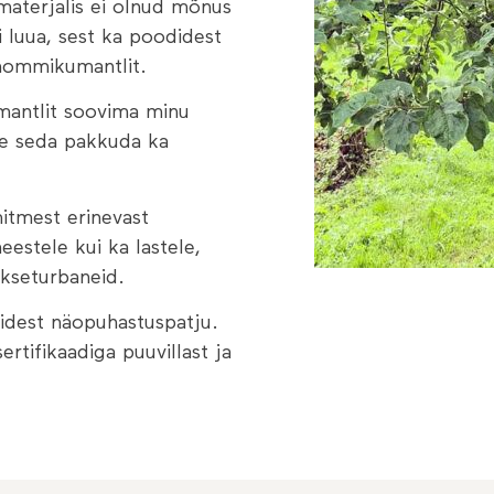
s materjalis ei olnud mõnus
 luua, sest ka poodidest
 hommikumantlit.
antlit soovima minu
te seda pakkuda ka
itmest erinevast
estele kui ka lastele,
ukseturbaneid.
idest näopuhastuspatju.
rtifikaadiga puuvillast ja