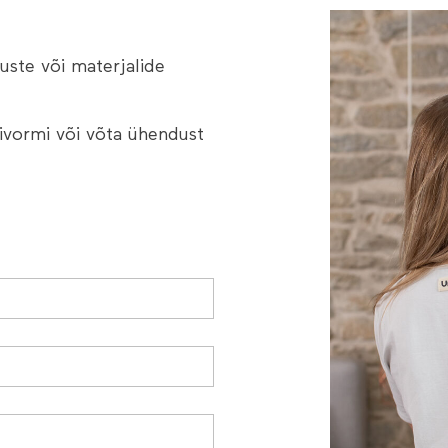
uste või materjalide
tivormi või võta ühendust